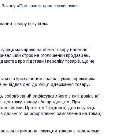
о Закону
«Про захист прав споживачів»
.
мання товару покупцем.
окупець має право на обмін товару належної 
триваліший строк не оголошений продавцем. 
вства про підстави і переліку товарів, що не 
ться з урахуванням правил і умов перевізника 
раїни відповідно до місця одержання товару.

 зобов'язаний зафіксувати його в акті довільної 
є доставку товару або продавцем. При 
ідеозйомки. Протягом 1 (одного) дня покупець 
відального за оформлення замовлення на товар) 
нається отримання покупцем товару в належному 