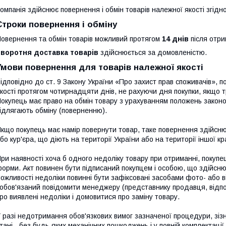
омпанія здійснює повернення і обмін товарів належної якості згідн
Строки повернення і обміну
овернення та обмін товарів можливий протягом
14 днів
після отри
Зворотня доставка товарів
здійснюється за домовленістю.
Умови повернення для товарів належної якості
ідповідно до ст. 9 Закону України «Про захист прав споживачів», п
кості протягом чотирнадцяти днів, не рахуючи дня покупки, якщо 
окупець має право на обмін товару з урахуванням положень законода
ідлягають обміну (поверненню).

кщо покупець має намір повернути товар, таке повернення здійснює
бо кур'єра, що діють на території України або на території іншої к
ри наявності хоча б одного недоліку товару при отриманні, покупець
орми. Акт повинен бути підписаний покупцем і особою, що здійсню
ожливості недоліки повинні бути зафіксовані засобами фото- або в
обов'язаний повідомити менеджеру (представнику продавця, відпо
ро виявлені недоліки і домовитися про заміну товару.

 разі недотримання обов'язкових вимог зазначеної процедури, зіз
тані - без будь-яких механічних пошкоджень і у повній комплектації.
