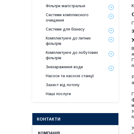
К
Фільтри магістральні
Системи комплексного
очищення
П
Системи для бізнесу
Комплектуючі до питних
фільтрів
В
Комплектуючі до побутових
я
фільтрів
П
п
Знезараження води
Насоси та насосні станції
Я
а
Захист від потопу
Наші послуги
П
ф
м
з
п
КОНТАКТИ
У
с