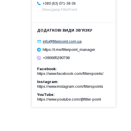
+380 (63) 071-38-36
Менеджер FilterPoint
info@filterpoint.com.ua
https://t.me/filterpoint_manager
+380685280798
Facebook
https://www.facebook.com/filterspoints/
Instagram
https://www.instagram.com/filterspoints
YouTube
https://www.youtube.com/@filter-point