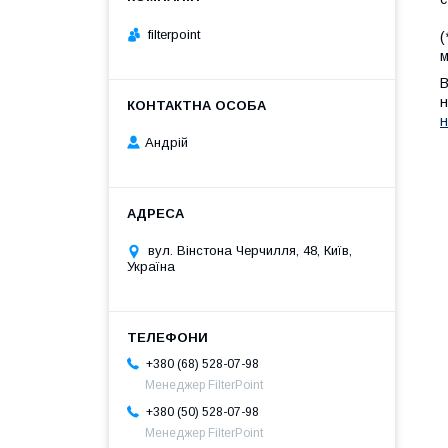
filterpoint
(
м
В
н
н
Андрій
вул. Вінстона Черчилля, 48, Київ,
Україна
+380 (68) 528-07-98
Менеджер FilterPoint
+380 (50) 528-07-98
Менеджер FilterPoint