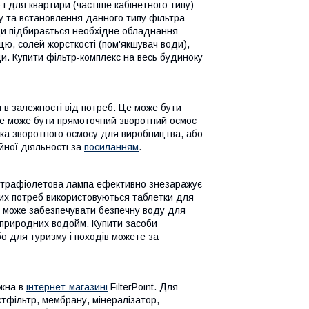
і для квартири (частіше кабінетного типу)
 та встановлення данного типу фільтра
оди підбирається необхідне обладнання
цю, солей жорсткості (пом'якшувач води),
и. Купити фільтр-комплекс на весь будиноку
я в залежності від потреб. Це може бути
це може бути прямоточний зворотний осмос
вка зворотного осмосу для виробництва, або
йної діяльності за
посиланням
.
ьтрафіолетова лампа ефективно знезаражує
ких потреб використовуються таблетки для
 і може забезпечувати безпечну воду для
х природних водойм. Купити засоби
о для туризму і походів можете за
ожна в
інтернет-магазині
FilterPoint. Для
стфільтр, мембрану, мінералізатор,