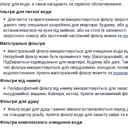
ільтр для води, а також нагадають за сервісне обслуговування.
Фільтри для питної води
Для пиття та приготування їжі використовується фільтр зворот
даного типу спеціально розроблені для квартири, будинку, або 
встановлюватися на кухні під мийкою, або на столі (в залежності 
зворотного осмосу або проточний настільний фільтр можна за
по
Магістральні фільтри
Магістральний фільтр використовується для очищення води від м
Натрубний фільтр може бути промивного типу (багаторазовий), а
Підбирається індивідуально для квартири, будинку або дачі. Та
тип фільтра використовується для свердловини, колодязя, полив
водопостачання. Купити магістральний фільтр можете за
посила
Фільтри від накипу
Поліфосфатний фільтр від накипу використовується для захисту
посудомийної машини, бойлера, котла). Купити антинакипний фі
Фільтри для душу
Фільтр води для душу і ванної кімнати встановлюється перед
на стандартну різьбу. Купити фільтр води для захисту шкіри та
Фільтри комплексного очищення води