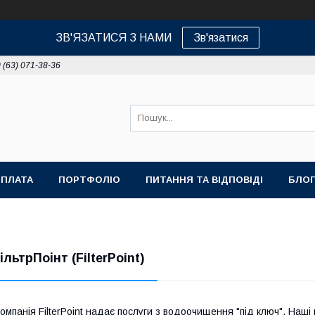
ЗВ'ЯЗАТИСЯ З НАМИ
Зв'язатися
 (63) 071-38-36
ОПЛАТА
ПОРТФОЛІО
ПИТАННЯ ТА ВІДПОВІДІ
БЛОГ
ільтрПоінт (FilterPoint)
омпанія FilterPoint надає послуги з водоочищення "під ключ". Наш