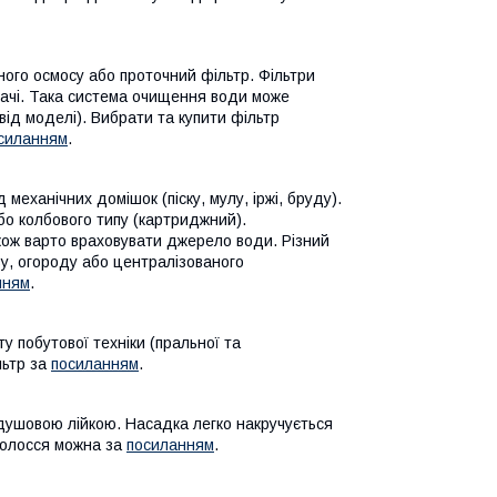
ного осмосу або проточний фільтр. Фільтри
дачі. Така система очищення води може
від моделі). Вибрати та купити фільтр
силанням
.
еханічних домішок (піску, мулу, іржі, бруду).
бо колбового типу (картриджний).
кож варто враховувати джерело води. Різний
у, огороду або централізованого
нням
.
 побутової техніки (пральної та
льтр за
посиланням
.
 душовою лійкою. Насадка легко накручується
 волосся можна за
посиланням
.