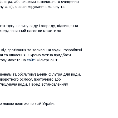
 фільтра, або системи комплексного очищення
у сіль), клапан керування, колону та
котеджу, поливу саду і огороду, підвищення
 свердловинний насос ви можете за
від протікання та заливання води. Розроблені
ня та опалення. Окремо можна придбати
отопу можете на
сайті
ФільтрПоінт.
овленням та обслуговуванням фільтра для води.
зворотного осмосу, проточного або
м'якшувача води. Перед встановленням
 новою поштою по всій Україні.