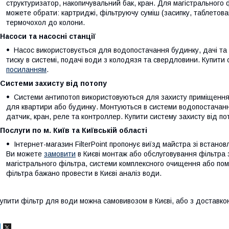
структуризатор, накопичувальний бак, кран. Для магістрального
можете обрати: картриджі, фільтруючу суміш (засипку, таблетован
термочохол до колони.
Насоси та насосні станції
Насос використовується для водопостачання будинку, дачі та 
тиску в системі, подачі води з колодязя та свердловини. Купити
посиланням
.
Системи захисту від потопу
Системи антипотоп використовуються для захисту приміщення 
для квартири або будинку. Монтуються в системи водопостачан
датчик, кран, реле та контроллер. Купити систему захисту від п
Послуги по м. Київ та Київській області
Інтернет-магазин FilterPoint пропонує виїзд майстра зі встан
Ви можете
замовити
в Києві монтаж або обслуговування фільтра 
магістрального фільтра, системи комплексного очищення або по
фільтра бажано провести в Києві аналіз води.
упити фільтр для води можна самовивозом в Києві, або з доставкою