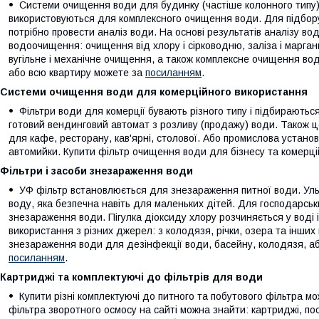
Системи очищення води для будинку (частіше колонного типу) 
використовуються для комплексного очищення води. Для підбору
потрібно провести аналіз води. На основі результатів аналізу в
водоочищення: очищення від хлору і сірководню, заліза і марган
вугільне і механічне очищення, а також комплексне очищення вод
або всю квартиру можете за
посиланням
.
Системи очищення води для комерційного використання
Фільтри води для комерції бувають різного типу і підбираютьс
готовий вендинговий автомат з розливу (продажу) води. Також 
для кафе, ресторану, кав'ярні, столової. Або промислова устано
автомийки. Купити фільтр очищення води для бізнесу та комерці
Фільтри і засоби знезараження води
УФ фільтр встановлюється для знезараження питної води. Ул
воду, яка безпечна навіть для маленьких дітей. Для господарсь
знезараження води. Пігулка діоксиду хлору розчиняється у воді
використання з різних джерел: з колодязя, річки, озера та інши
знезараження води для дезінфекції води, басейну, колодязя, аб
посиланням
.
Картриджі та комплектуючі до фільтрів для води
Купити різні комплектуючі до питного та побутового фільтра м
фільтра зворотного осмосу на сайті можна знайти: картриджі, по