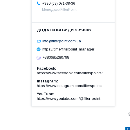
+380 (63) 071-38-36
Менеджер FilterPoint
info@filterpoint.com.ua
https://t.me/filterpoint_manager
+380685280798
Facebook
https://www.facebook.com/filterspoints/
Instagram
https://www.instagram.com/filterspoints
YouTube
https://www.youtube.com/@filter-point
К