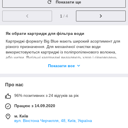
Показати ще
1
/ 4
Як обрати картридж для фільтра води
Картриджі формату Big Blue мають широкий асортимент для
різного призначення. Для механічної очистки води
використовуються картриджі із поліпропіленового волокна,
або нитки. Вугільні картриджі видаляють хлор і сірководень,
покращують запах води. Картриджі з іонообмінною смолою
Показати все
ефективно пом'якшують води. Знезалізнення води
забезпечується за допомогою картриджів із засипкою Birm.
Про нас
Яка ціна на картриджі для води BB
96% позитивних з 24 відгуків за рік
Ціна картриджів для колби BigBlue починається від 170 грн.
Вартість зростає в залежності від типорозміру (10BB або
Працює з 14.09.2020
20BB), призначення очищення та виробника.
м. Київ
вул. Вінстона Черчилля, 48, Київ, Україна
Який найкращий картридж фільтра води