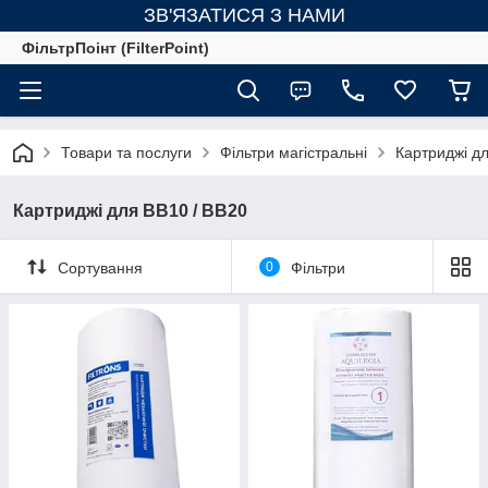
ЗВ'ЯЗАТИСЯ З НАМИ
ФільтрПоінт (FilterPoint)
Товари та послуги
Фільтри магістральні
Картриджі д
Картриджі для BB10 / BB20
Сортування
0
Фільтри