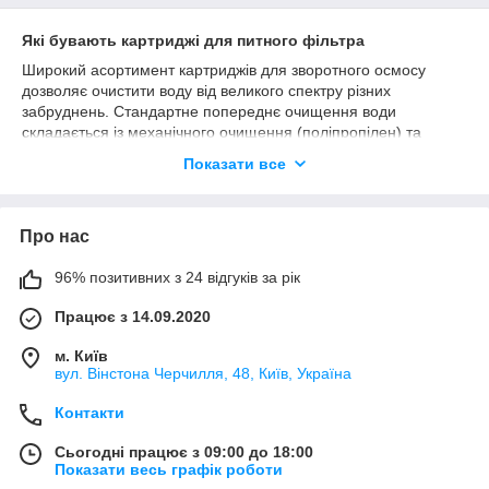
Які бувають картриджі для питного фільтра
Широкий асортимент картриджів для зворотного осмосу
дозволяє очистити воду від великого спектру різних
забруднень. Стандартне попереднє очищення води
складається із механічного очищення (поліпропілен) та
вугільного. В залежності від якості води, також можуть
Показати все
використовуватися картриджі знелалізнення або
пом'якшення. Головним фільтруючим елементом осмосу є
мембрана, яка підбирається входячи з потрібної
Про нас
продуктивності. Мембрана забезпечує ультратонке очищення
від різних домішок, включаючи віруси та бактерії. Вугільний
постфільтр проводить фінішне доочищення, покращує смак і
96% позитивних з 24 відгуків за рік
запах води. За бажанням, на 6 і 7 ступенях очищення може
Працює з 14.09.2020
використовуватися мінералізатор і структуризатор для
насичення води корисними мінералами та мікроелементами.
м. Київ
вул. Вінстона Черчилля, 48, Київ, Україна
Купити картриджі для зворотного осмосу
Контакти
Замовити змінні картриджі з самовивозом у м. Київ, або з
доставкою по Україні ви можете в інтернет-магазині
Сьогодні працює з 09:00 до 18:00
ФільтрПоінт. Менеджери магазину допоможуть підібрати
Показати весь графік роботи