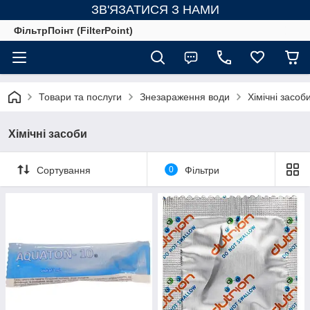
ЗВ'ЯЗАТИСЯ З НАМИ
ФільтрПоінт (FilterPoint)
Товари та послуги
Знезараження води
Хімічні засоб
Хімічні засоби
Сортування
0
Фільтри