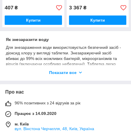
407
3 367
₴
₴
Купити
Купити
Як знезаразити воду
Для знезараження води використовується безпечний засіб -
діоксид хлору у вигляді таблетки. Знезаражуючий засіб
вбиває до 99% всіх можливих бактерій, мікроорганізмів та
вірусів (включаючи особливо небезпечні). Таблетка легко
розчиняється у воді. Отримати детальну інструкцію щодо
Показати все
користування засобами знезараження ви можете в магазині
FilterPoint.
Про нас
Купити засіб для знезараження води
96% позитивних з 24 відгуків за рік
Замовити таблетки для дезінфекції води і поверхонь можна з
доставкою новою поштою. Для замовлення дзвоніть за
Працює з 14.09.2020
телефонами, вказаними на сайті.
м. Київ
вул. Вінстона Черчилля, 48, Київ, Україна