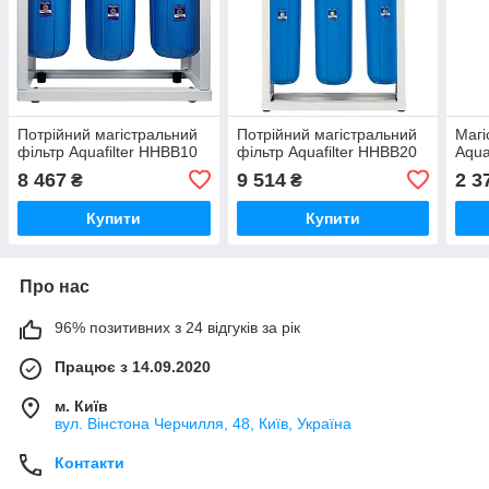
Потрійний магістральний
Потрійний магістральний
Магі
фільтр Aquafilter HHBB10
фільтр Aquafilter HHBB20
Aqua
8 467
9 514
2 3
₴
₴
Купити
Купити
Про нас
96% позитивних з 24 відгуків за рік
Працює з 14.09.2020
м. Київ
вул. Вінстона Черчилля, 48, Київ, Україна
Контакти