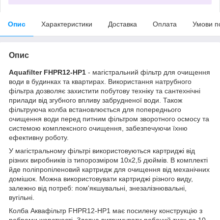
Опис
Характеристики
Доставка
Оплата
Умови п
Опис
Aquafilter FHPR12-HP1
- магістральний фільтр для очищення
води в будинках та квартирах. Використання натрубного
фільтра дозволяє захистити побутову техніку та сантехнічні
прилади від згубного впливу забрудненої води. Також
фільтруюча колба встановлюється для попереднього
очищення води перед питним фільтром зворотного осмосу та
системою комплексного очищення, забезпечуючи їхню
ефективну роботу.
У магістральному фільтрі використовуються картриджі від
різних виробників із типорозміром 10х2,5 дюймів. В комплекті
йде поліпропіленовий картридж для очищення від механічних
домішок. Можна використовувати картриджі різного виду,
залежно від потреб: пом'якшувальні, знезалізнювальні,
вугільні.
Колба Аквафільтр FHPR12-HP1 має посилену конструкцію з
ребрами жорсткості. Здатна витримувати робочий тиск до 10