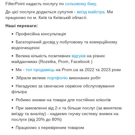
FilterPoint надасть послугу по
сольовому баку
.
До цієї послуги додається супутня -
виїзд майстра
. Ми
працюємо по м. Київ та Київській області.
Наші переваги:
Професійна консультація
Багаторічний досвід у побутовому та комерційному
водоочищенні
Велика кількість позитивних
відгуків
на різних
майданчиках (Rozetka, Prom, Facebook )
Ми -
топ продавець
на Prom.ua за 2022 та 2023 роки
Зібрали велике
портфоліо
виконаних робіт
Нагадуємо за своєчасне сервісне обслуговування
фільтра
Робимо знижки на товари для постійних клієнтів
При замовленні від 2-х та більше послуг (за винятком
виїзду та аналізу) - надаємо гнучку систему знижок на
послуги (від 20% до 80%)
Працюємо з перевіреним товаром