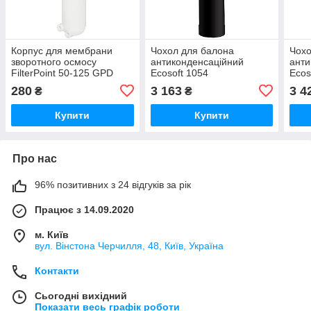
Корпус для мембрани
Чохол для балона
Чохо
зворотного осмосу
антиконденсаційний
анти
FilterPoint 50-125 GPD
Ecosoft 1054
Ecos
280
3 163
3 4
₴
₴
Купити
Купити
Про нас
96% позитивних з 24 відгуків за рік
Працює з 14.09.2020
м. Київ
вул. Вінстона Черчилля, 48, Київ, Україна
Контакти
Сьогодні вихідний
Показати весь графік роботи