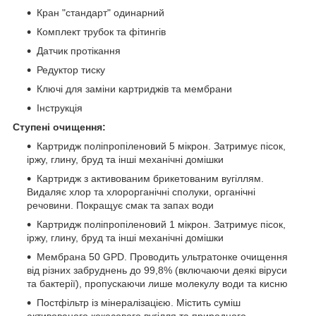
Кран "стандарт" одинарний
Комплект трубок та фітингів
Датчик протікання
Редуктор тиску
Ключі для заміни картриджів та мембрани
Інструкція
Ступені очищення:
Картридж поліпропіленовий 5 мікрон. Затримує пісок,
іржу, глину, бруд та інші механічні домішки
Картридж з активованим брикетованим вугіллям.
Видаляє хлор та хлорорганічні сполуки, органічні
речовини. Покращує смак та запах води
Картридж поліпропіленовий 1 мікрон. Затримує пісок,
іржу, глину, бруд та інші механічні домішки
Мембрана 50 GPD. Проводить ультратонке очищення
від різних забруднень до 99,8% (включаючи деякі віруси
та бактерії), пропускаючи лише молекулу води та кисню
Постфільтр із мінералізацією. Містить суміш
активованого кокосового вугілля та природного