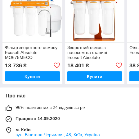
Фільтр зворотного осмосу
Зворотний осмос з
Філь
Ecosoft Absolute
насосом на станині
Ecos
MO675MECO
Ecosoft Absolute
MO675MPSECO
13 736
18 401
38 
₴
₴
Купити
Купити
Про нас
96% позитивних з 24 відгуків за рік
Працює з 14.09.2020
м. Київ
вул. Вінстона Черчилля, 48, Київ, Україна