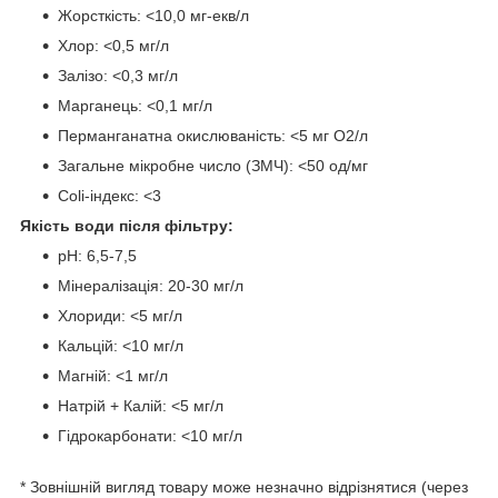
Жорсткість: <10,0 мг-екв/л
Хлор: <0,5 мг/л
Залізо: <0,3 мг/л
Марганець: <0,1 мг/л
Перманганатна окислюваність: <5 мг О2/л
Загальне мікробне число (ЗМЧ): <50 од/мг
Coli-індекс: <3
Якість води після фільтру:
pH: 6,5-7,5
Мінералізація: 20-30 мг/л
Хлориди: <5 мг/л
Кальцій: <10 мг/л
Магній: <1 мг/л
Натрій + Калій: <5 мг/л
Гідрокарбонати: <10 мг/л
* Зовнішній вигляд товару може незначно відрізнятися (через