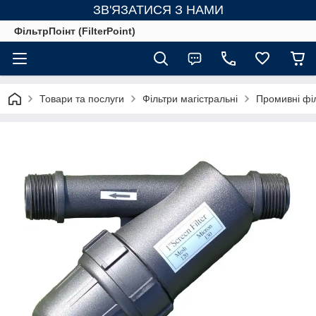
ЗВ'ЯЗАТИСЯ З НАМИ
ФільтрПоінт (FilterPoint)
Товари та послуги
Фільтри магістральні
Промивні фі