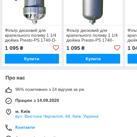
Фільтр дисковий для
Фільтр дисковий для
Філь
крапельного поливу 1 1/4
крапельного поливу 1 1/4
крап
дюйма Presto-PS 1740-D-
дюйма Presto-PS 1740-
дюйм
120
DT-120
120
1 095
1 095
1 0
₴
₴
Купити
Купити
Про нас
96% позитивних з 24 відгуків за рік
Працює з 14.09.2020
м. Київ
вул. Вінстона Черчилля, 48, Київ, Україна
Контакти