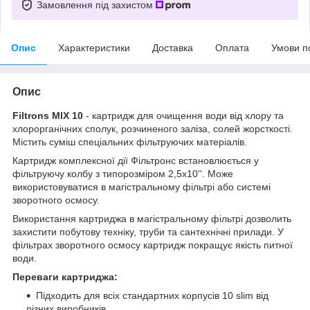
Замовлення під захистом
Опис
Характеристики
Доставка
Оплата
Умови п
Опис
Filtrons MIX 10
- картридж для очищення води від хлору та
хлорорганічних сполук, розчиненого заліза, солей жорсткості.
Містить суміш спеціальних фільтруючих матеріалів.
Картридж комплексної дії Фільтронс встановлюється у
фільтруючу колбу з типорозміром 2,5х10''. Може
використовуватися в магістральному фільтрі або системі
зворотного осмосу.
Використання картриджа в магістральному фільтрі дозволить
захистити побутову техніку, труби та сантехнічні прилади. У
фільтрах зворотного осмосу картридж покращує якість питної
води.
Переваги картриджа:
Підходить для всіх стандартних корпусів 10 slim від
різних виробників