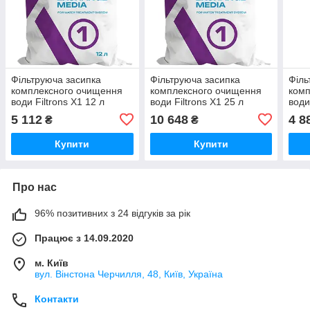
Фільтруюча засипка
Фільтруюча засипка
Філь
комплексного очищення
комплексного очищення
комп
води Filtrons X1 12 л
води Filtrons X1 25 л
води
5 112
10 648
4 8
₴
₴
Купити
Купити
Про нас
96% позитивних з 24 відгуків за рік
Працює з 14.09.2020
м. Київ
вул. Вінстона Черчилля, 48, Київ, Україна
Контакти