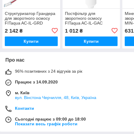
Структуризатор Грандера
Постфільтр для
Міне
для зворотного осмосу
зворотного осмосу
звор
FITaqua AC-IL-GRD
FITaqua AC-IL-GAC
MIN
2 142
1 012
631
₴
₴
Купити
Купити
Про нас
96% позитивних з 24 відгуків за рік
Працює з 14.09.2020
м. Київ
вул. Вінстона Черчилля, 48, Київ, Україна
Контакти
Сьогодні працює з 09:00 до 18:00
Показати весь графік роботи