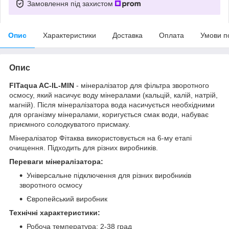
Замовлення під захистом
Опис
Характеристики
Доставка
Оплата
Умови п
Опис
FITaqua AC-IL-MIN
- мінералізатор для фільтра зворотного
осмосу, який насичує воду мінералами (кальцій, калій, натрій,
магній). Після мінералізатора вода насичується необхідними
для організму мінералами, коригується смак води, набуває
приємного солодкуватого присмаку.
Мінералізатор Фітаква використовується на 6-му етапі
очищення. Підходить для різних виробників.
Переваги мінералізатора:
Універсальне підключення для різних виробників
зворотного осмосу
Європейський виробник
Технічні характеристики:
Робоча температура: 2-38 град