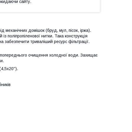
окидаючи сайту.
механічних домішок (бруд, мул, пісок, іржа).
 із поліпропіленової нитки. Така конструкція
а забезпечити триваліший ресурс фільтрації.
я попереднього очищення холодної води. Захищає
и.
4,5х20'').
бників