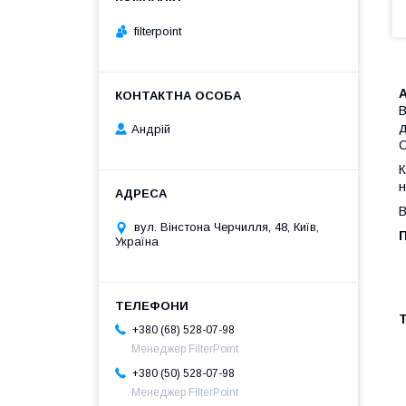
filterpoint
В
д
Андрій
С
К
н
В
вул. Вінстона Черчилля, 48, Київ,
Україна
Т
+380 (68) 528-07-98
Менеджер FilterPoint
+380 (50) 528-07-98
Менеджер FilterPoint