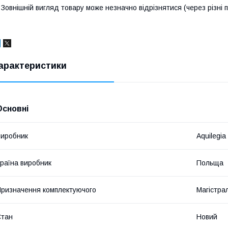
 Зовнішній вигляд товару може незначно відрізнятися (через різні п
арактеристики
Основні
иробник
Aquilegia
раїна виробник
Польща
ризначення комплектуючого
Магістра
Стан
Новий