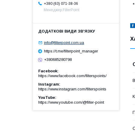
+380 (63) 071-38-36
*
Менеджер FilterPoint
Х
info@filterpoint.com.ua
https://t.me/filterpoint_manager
+380685280798
Facebook
https://www.facebook.com/filterspoints/
В
Instagram
https://www.instagram.com/filterspoints
К
YouTube
https://www.youtube.com/@filter-point
П