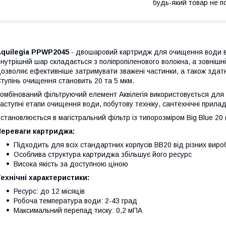
будь-який товар не п
Aquilegia РРWP2045
- двошаровий картридж для очищення води від 
нутрішній шар складається з поліпропіленового волокна, а зовнішній
озволяє ефективніше затримувати зважені частинки, а також здатн
тупінь очищення становить 20 та 5 мкм.
омбінований фільтруючий елемент Аквілегія використовується дл
аступні етапи очищення води, побутову техніку, сантехнічні прилад
становлюється в магістральний фільтр із типорозміром Big Blue 20 (
Переваги картриджа:
Підходить для всіх стандартних корпусів BB20 від різних виро
Особлива структура картриджа збільшує його ресурс
Висока якість за доступною ціною
ехнічні характеристики:
Ресурс: до 12 місяців
Робоча температура води: 2-43 град
Максимальний перепад тиску: 0,2 мПА