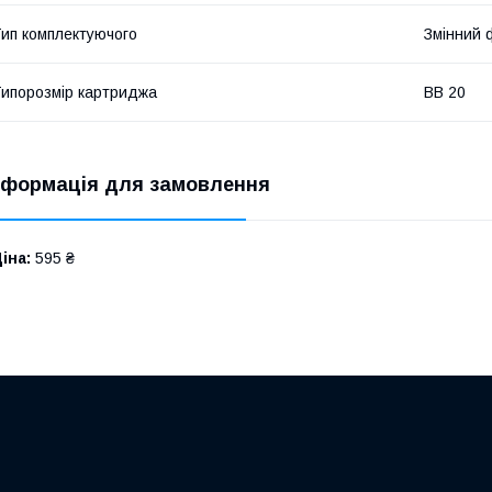
ип комплектуючого
Змінний 
ипорозмір картриджа
ВВ 20
нформація для замовлення
іна:
595 ₴