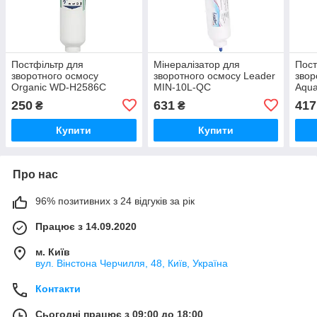
Постфільтр для
Мінералізатор для
Пост
зворотного осмосу
зворотного осмосу Leader
звор
Organic WD-H2586C
MIN-10L-QC
Aqua
різьблення
250
631
417
₴
₴
Купити
Купити
Про нас
96% позитивних з 24 відгуків за рік
Працює з 14.09.2020
м. Київ
вул. Вінстона Черчилля, 48, Київ, Україна
Контакти
Сьогодні працює з 09:00 до 18:00