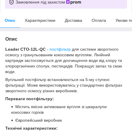
Замовлення під захистом
Опис
Характеристики
Доставка
Оплата
Умови п
Опис
Leader CTO-12L-QC
-
постфільтр
для системи зворотного
осмосу з гранульованим кокосовим вугіллям. Лінійний
картридж застосовується для доочищення води від хлору та
хлорорганічних сполук, пестицидів. Покращує запах та смак
води.
Вугільний постфільтр встановлюється на 5-му ступені
фільтрації. Може використовуватись у стандартних фільтрах
зворотного осмосу різних виробників.
Переваги постфільтру:
Містить якісне активоване вугілля зі шкаралупи
кокосових горіхів
Європейський виробник
Технічні характеристики: