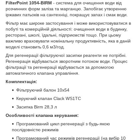
FilterPoint 1054-BIRM
- система для очищення води від
розчинних форм заліза та марганцю. Запобігає утворенню
іржавих патьоків на сантехніці, покращує запах і смак води.
Фільтр має широке застосування і може використовуватися в
побуті та комерційній діяльності: очищення води в будинку,
ресторані, школі, їдальні, підприємстві тощо. При цьому
важливо враховувати номінальну продуктивність, яка в даній
моделі становить 0,6 м3/год.
Для регенерації фільтруючої засипки реагенти не потрібні.
Регенерація відбувається зворотним потоком води. Процес
фільтрації та регенерації відбувається за допомогою
автоматичного клапана управління.
Комплектація:
Фільтруючий балон 10х54
Керуючий клапан Clack WS1ТС
Засипка Birm 28,3 л
Особливості клапана керування:
Програмований цикл регенерації з будь-якою
послідовністю режимів
Програмований час режимів регенерації (на вибір 10