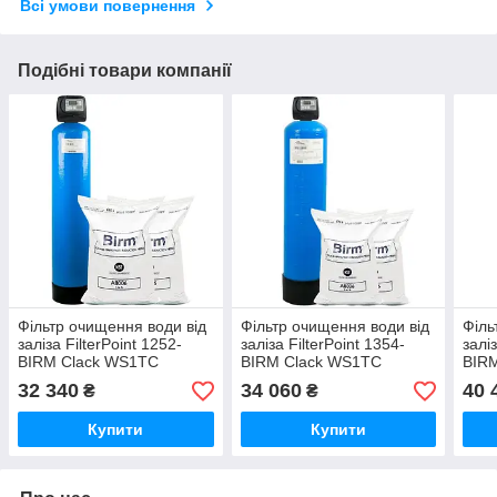
Всі умови повернення
Подібні товари компанії
Фільтр очищення води від
Фільтр очищення води від
Філь
заліза FilterPoint 1252-
заліза FilterPoint 1354-
залі
BIRM Clack WS1ТС
BIRM Clack WS1ТС
BIR
32 340
34 060
40 
₴
₴
Купити
Купити