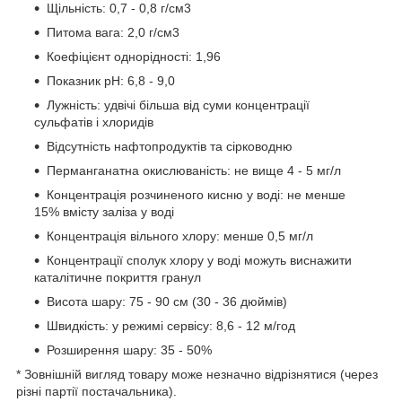
Щільність: 0,7 - 0,8 г/см3
Питома вага: 2,0 г/см3
Коефіцієнт однорідності: 1,96
Показник рН: 6,8 - 9,0
Лужність: удвічі більша від суми концентрації
сульфатів і хлоридів
Відсутність нафтопродуктів та сірководню
Перманганатна окислюваність: не вище 4 - 5 мг/л
Концентрація розчиненого кисню у воді: не менше
15% вмісту заліза у воді
Концентрація вільного хлору: менше 0,5 мг/л
Концентрації сполук хлору у воді можуть виснажити
каталітичне покриття гранул
Висота шару: 75 - 90 см (30 - 36 дюймів)
Швидкість: у режимі сервісу: 8,6 - 12 м/год
Розширення шару: 35 - 50%
* Зовнішній вигляд товару може незначно відрізнятися (через
різні партії постачальника).