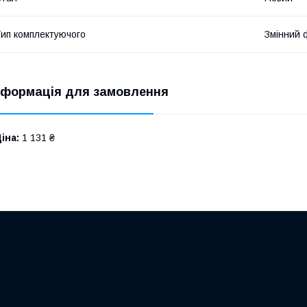
ип комплектуючого
Змінний 
нформація для замовлення
іна:
1 131 ₴