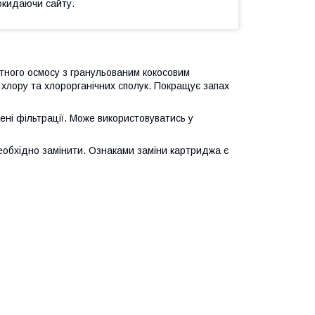
окидаючи сайту.
отного осмосу з гранульованим кокосовим
 хлору та хлорорганічних сполук. Покращує запах
пені фільтрації. Може використовуватись у
необхідно замінити. Ознаками заміни картриджа є