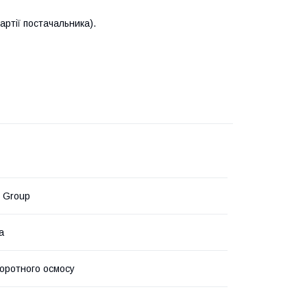
артії постачальника).
rs Group
а
воротного осмосу