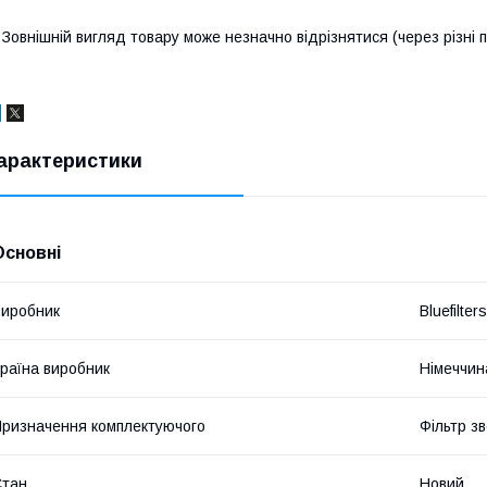
 Зовнішній вигляд товару може незначно відрізнятися (через різні п
арактеристики
Основні
иробник
Bluefilte
раїна виробник
Німеччин
ризначення комплектуючого
Фільтр з
Стан
Новий