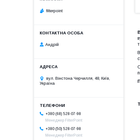
filterpoint
B
в
т
Андрій
В
с
О
п
вул. Вінстона Черчилля, 48, Київ,
Україна
Т
+380 (68) 528-07-98
Менеджер FilterPoint
+380 (50) 528-07-98
Менеджер FilterPoint