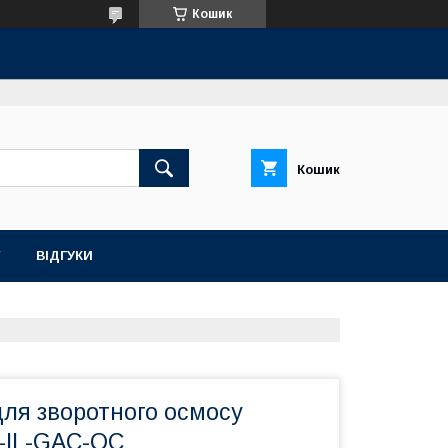
Кошик
Кошик
ВІДГУКИ
для зворотного осмосу
AC-IL-GAC-QC