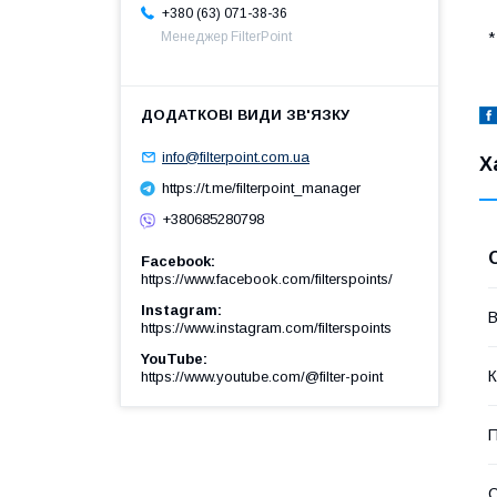
+380 (63) 071-38-36
*
Менеджер FilterPoint
info@filterpoint.com.ua
Х
https://t.me/filterpoint_manager
+380685280798
Facebook
https://www.facebook.com/filterspoints/
Instagram
В
https://www.instagram.com/filterspoints
YouTube
К
https://www.youtube.com/@filter-point
П