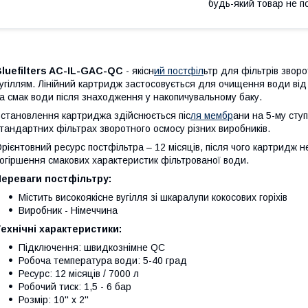
будь-який товар не п
luefilters AC-IL-GAC-QC
- якісн
ий постфіл
ьтр для фільтрів звор
угіллям. Лінійний картридж застосовується для очищення води від
а смак води після знаходження у накопичувальному баку.
становлення картриджа здійснюється піс
ля мембр
ани на 5-му сту
тандартних фільтрах зворотного осмосу різних виробників.
рієнтовний ресурс постфільтра – 12 місяців, після чого картридж 
огіршення смакових характеристик фільтрованої води.
Переваги постфільтру:
Містить високоякісне вугілля зі шкаралупи кокосових горіхів
Виробник - Німеччина
ехнічні характеристики:
Підключення: швидкознімне QC
Робоча температура води: 5-40 град
Ресурс: 12 місяців / 7000 л
Робочий тиск: 1,5 - 6 бар
Розмір: 10'' x 2''