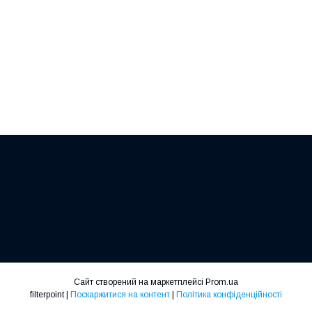
Сайт створений на маркетплейсі
Prom.ua
filterpoint |
Поскаржитися на контент
|
Політика конфіденційності