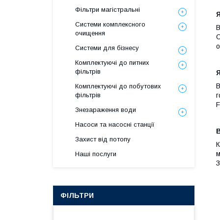
Фільтри магістральні
Я
Системи комплексного
В
очищення
О
о
Системи для бізнесу
Комплектуючі до питних
фільтрів
Я
В
Комплектуючі до побутових
фільтрів
г
F
Знезараження води
Насоси та насосні станції
В
Захист від потопу
К
м
Наші послуги
З
ФІЛЬТРИ