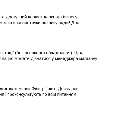
та доступний варіант власного бізнесу.
могою власної точки розливу води! Для
лектації (без основного обладнання). Ціна
формацію можете дізнатися у менеджера магазину
могою компанії ФільтрПоінт. Досвідчені
 і проконсультують по всім питанням.
.