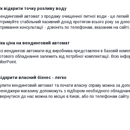
к відкрити точку розливу воду
ендинговий автомат з продажу очищенної питної води - це легкий 
тримуйте стабільний пасивний дохід протягом всього року за допо
тримання консультації - дзвоніть по телефонам, вказаним на сайті.
ка ціна на вендинговий автомат
сі вендингові автомати від виробника представлені в базовій комп
отового обладнання залежить від потрібної комплектації. Всю ін
ilterPoint.
ідкрити власний бізнес - легко
упити вендинговий автомат та почати власну справу можна за допо
енеджери магазину допоможуть з підбором необхідного обладнання
вернутися до нас можна по місцю в Києві, або по телефонам сайту