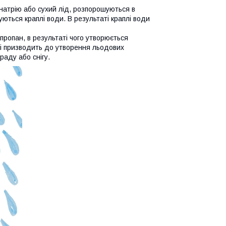
д натрію або сухий лід, розпорошуються в
ються краплі води. В результаті краплі води
ропан, в результаті чого утворюється
х і призводить до утворення льодових
раду або снігу.