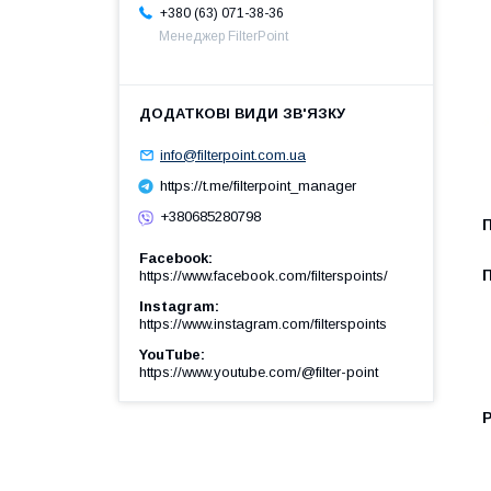
+380 (63) 071-38-36
Менеджер FilterPoint
info@filterpoint.com.ua
https://t.me/filterpoint_manager
+380685280798
П
Facebook
https://www.facebook.com/filterspoints/
Instagram
https://www.instagram.com/filterspoints
YouTube
https://www.youtube.com/@filter-point