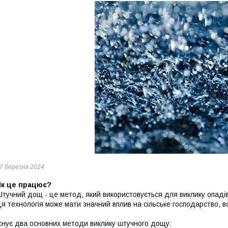
7 березня 2024
Як це працює?
тучний дощ - це метод, який використовується для виклику опадів 
я технологія може мати значний вплив на сільське господарство, 
снує два основних методи виклику штучного дощу: