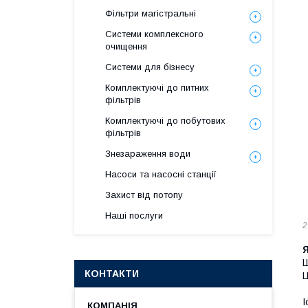
Фільтри магістральні
Системи комплексного
очищення
Системи для бізнесу
Комплектуючі до питних
фільтрів
Комплектуючі до побутових
фільтрів
Знезараження води
Насоси та насосні станції
Захист від потопу
Наші послуги
2
Ш
КОНТАКТИ
Ц
І