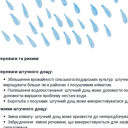
ереваги та ризики
Переваги штучного дощу:
Збільшення врожайності сільськогосподарських культур: шту
вирощувати більше їжі в районах з посушливим кліматом.
Поліпшення водопостачання: штучний дощ може допомогти по
допомогти вирішити проблему нестачі води.
Боротьба з посухами: штучний дощ може використовуватися дл
Ризики штучного дощу:
Зміна клімату: штучний дощ може призвести до непередбачува
Забруднення: хімічні речовини, що використовуються для зас
середовище.