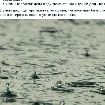
Етичні проблеми: деякі люди вважають, що штучний дощ - це 
тучний дощ - це перспективна технологія, яка може мати багато п
ерш ніж широко використовувати цю технологію.