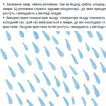
Засівання хмар: хімічні речовини, такі як йодид срібла, хлори
хмари. Ці речовини служать ядрами конденсації, до яких приєдну
ростуть і випадають у вигляді опадів.
Використання генераторів льоду: генератори льоду спалюють п
холодний газ. Цей газ випускається в хмари, де він охолоджує ї
кристалів. Льодові кристали потім ростуть і випадають у вигляді г