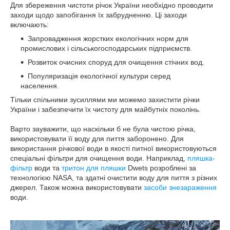
Для збереження чистоти річок України необхідно проводити
заходи щодо запобігання їх забрудненню. Ці заходи
включають:
Запровадження жорстких екологічних норм для
промислових і сільськогосподарських підприємств.
Розвиток очисних споруд для очищення стічних вод.
Популяризація екологічної культури серед
населення.
Тільки спільними зусиллями ми можемо захистити річки
України і забезпечити їх чистоту для майбутніх поколінь.
Варто зауважити, що наскільки б не була чистою річка,
використовувати її воду для пиття заборонено. Для
використання річкової води в якості питної використовуються
спеціальні фільтри для очищення води. Наприклад,
пляшка-
фільтр
води та
тритон для пляшки
Dwets розроблені за
технологією NASA, та здатні очистити воду для пиття з різних
джерел. Також можна використовувати
засоби знезараження
води.