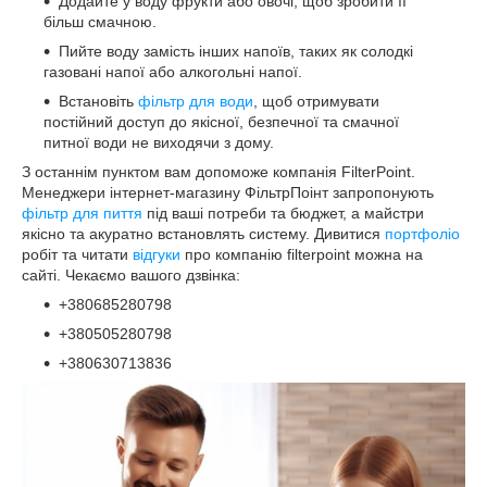
Додайте у воду фрукти або овочі, щоб зробити її
більш смачною.
Пийте воду замість інших напоїв, таких як солодкі
газовані напої або алкогольні напої.
Встановіть
фільтр для води
, щоб отримувати
постійний доступ до якісної, безпечної та смачної
питної води не виходячи з дому.
З останнім пунктом вам допоможе компанія FilterPoint.
Менеджери інтернет-магазину ФільтрПоінт запропонують
фільтр для пиття
під ваші потреби та бюджет, а майстри
якісно та акуратно встановлять систему. Дивитися
портфоліо
робіт та читати
відгуки
про компанію filterpoint можна на
сайті. Чекаємо вашого дзвінка:
+380685280798
+380505280798
+380630713836