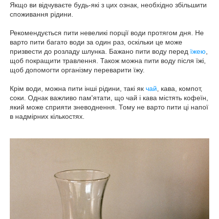
Якщо ви відчуваєте будь-які з цих ознак, необхідно збільшити
споживання рідини.
Рекомендується пити невеликі порції води протягом дня. Не
варто пити багато води за один раз, оскільки це може
призвести до розладу шлунка. Бажано пити воду перед
їжею
,
щоб покращити травлення. Також можна пити воду після їжі,
щоб допомогти організму переварити їжу.
Крім води, можна пити інші рідини, такі як
чай
, кава, компот,
соки. Однак важливо пам'ятати, що чай і кава містять кофеїн,
який може сприяти зневоднення. Тому не варто пити ці напої
в надмірних кількостях.