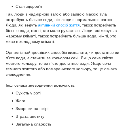
Стан здоров'я
Так, люди з надмірною вагою або зайвою масою тіла
потребують більше води, ніж люди з нормальною вагою.
Люди, які ведуть
активний спосіб життя
, також потребують
більше води, ніж ті, хто мало рухається. Люди, які живуть в
жаркому кліматі, також потребують більше води, ніж ті, хто
живе в холодному кліматі.
Одним із найпростіших способів визначити, чи достатньо ви
п'єте води, є стежити за кольором сечі. Якщо сеча світло
жовтого кольору, то ви п'єте достатньо води. Якщо сеча
темного жовтого або помаранчевого кольору, то це ознака
зневоднення.
Інші ознаки зневоднення включають:
Сухість у роті
Жага
Зморшки на шкірі
Втрата апетиту
Загальна слабкість